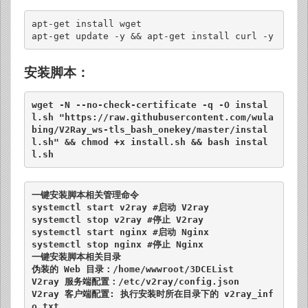
apt-get install wget

apt-get update -y && apt-get install curl -y
安装脚本：
wget -N --no-check-certificate -q -O instal
l.sh "https://raw.githubusercontent.com/wula
bing/V2Ray_ws-tls_bash_onekey/master/instal
l.sh" && chmod +x install.sh && bash instal
l.sh
一键安装脚本相关管理命令

systemctl start v2ray #启动 V2ray 

systemctl stop v2ray #停止 V2ray 

systemctl start nginx #启动 Nginx 

systemctl stop nginx #停止 Nginx

一键安装脚本相关目录

伪装的 Web 目录：/home/wwwroot/3DCEList

V2ray 服务端配置：/etc/v2ray/config.json

V2ray 客户端配置: 执行安装时所在目录下的 v2ray_inf
o.txt
