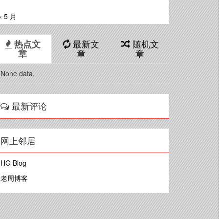
« 5 月
最新文
随机文
热点文
章
章
章
None data.
最新评论
网上邻居
HG Blog
老周博客